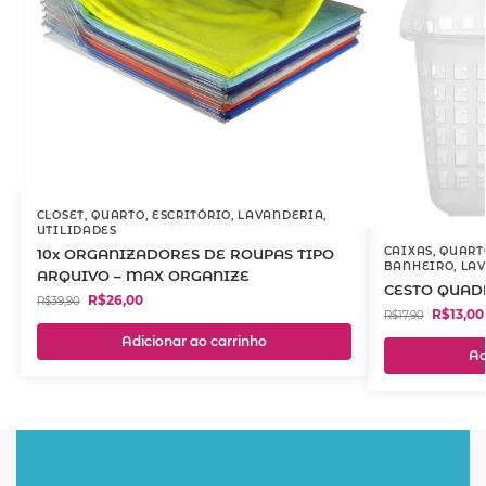
CLOSET
,
QUARTO
,
ESCRITÓRIO
,
LAVANDERIA
,
UTILIDADES
CAIXAS
,
QUART
10x ORGANIZADORES DE ROUPAS TIPO
BANHEIRO
,
LA
ARQUIVO – MAX ORGANIZE
CESTO QUAD
R$
26,00
R$
39,90
R$
13,00
R$
17,90
Adicionar ao carrinho
Ad