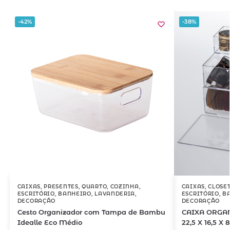
-42%
-38%
CAIXAS
,
PRESENTES
,
QUARTO
,
COZINHA
,
CAIXAS
,
CLOSE
ESCRITÓRIO
,
BANHEIRO
,
LAVANDERIA
,
ESCRITÓRIO
,
B
DECORAÇÃO
DECORAÇÃO
Cesto Organizador com Tampa de Bambu
CAIXA ORGA
Idealle Eco Médio
22,5 X 16,5 X 