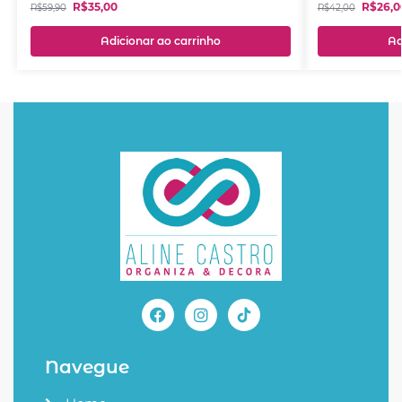
R$
35,00
R$
26,0
R$
59,90
R$
42,00
Adicionar ao carrinho
Ad
Navegue