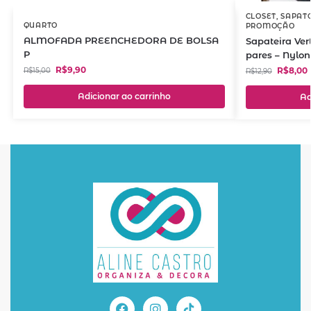
CLOSET
,
SAPAT
QUARTO
PROMOÇÃO
ALMOFADA PREENCHEDORA DE BOLSA
Sapateira Ver
P
pares – Nylo
R$
9,90
R$
8,00
R$
15,00
R$
12,90
Adicionar ao carrinho
Ad