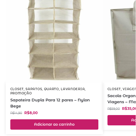
CLOSET
,
SAPATOS
,
QUARTO
,
LAVANDERIA
,
CLOSET
,
VIAGE
PROMOÇÃO
Sacola Organ
Sapateira Dupla Para 12 pares – Nylon
Viagens – Ma
Bege
R$
35,0
R$
59,00
R$
8,00
R$
14,90
Ad
Adicionar ao carrinho