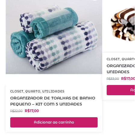
CLOSET
,
QUART
ORGANIZADO
UNIDADES
R$
17,0
R$
33,00
Ad
CLOSET
,
QUARTO
,
UTILIDADES
ORGANIZADOR DE TOALHAS DE BANHO
PEQUENO – KIT COM 5 UNIDADES
R$
17,00
R$
22,00
Adicionar ao carrinho