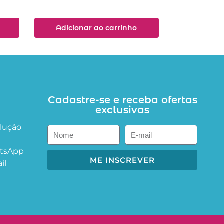
Adicionar ao carrinho
Cadastre-se e receba ofertas
exclusivas
olução
atsApp
ME INSCREVER
il