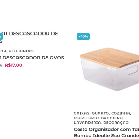
%
-40%
NHA
,
UTILIDADES
I DESCASCADOR DE OVOS
R$
17,00
90
CAIXAS
,
QUARTO
,
COZINHA
,
ESCRITÓRIO
,
BANHEIRO
,
LAVANDERIA
,
DECORAÇÃO
Cesto Organizador com T
Bambu Idealle Eco Grand