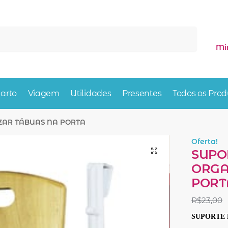
Pesquisar
Mi
arto
Viagem
Utilidades
Presentes
Todos os Prod
ZAR TÁBUAS NA PORTA
Oferta!
SUPO
ORGA
PORT
R$
23,00
SUPORTE 