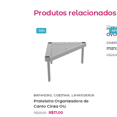
Produtos relacionados
-32%
-43
COZI
MIN
R$
29,
BANHEIRO
,
COZINHA
,
LAVANDERIA
Prateleira Organizadora de
Canto Cinza OU
R$
17,00
R$
25,00