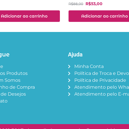
R$
53,00
R$
88,00
Adicionar ao carrinho
Adicionar ao carrinho
gue
Ajuda
e
Minha Conta
os Produtos
Política de Troca e Dev
m Somos
Política de Privacidade
inho de Compra
Atendimento pelo Wh
a de Desejos
Atendimento pelo E-ma
ato