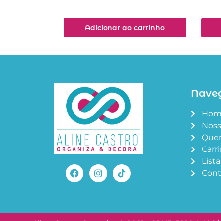
Adicionar ao carrinho
Nave
Hom
Noss
Que
Carr
List
Cont