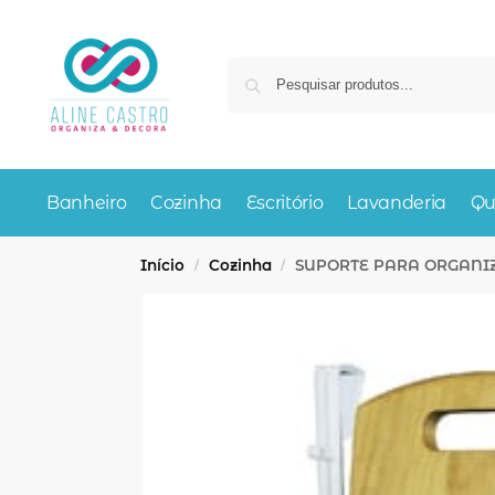
Banheiro
Cozinha
Escritório
Lavanderia
Qu
Início
Cozinha
SUPORTE PARA ORGANI
/
/